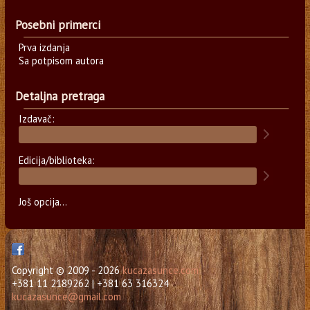
Posebni primerci
Prva izdanja
Sa potpisom autora
Detaljna pretraga
Izdavač:
Edicija/biblioteka:
Još opcija...
Copyright © 2009 - 2026
kucazasunce.com
+381 11 2189262 | +381 63 316324
kucazasunce@gmail.com