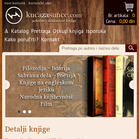
novi korisnik
korisnički ulaz
Br. artikala:
0
Cena:
0,00 din
Ѧ
Katalog
Pretraga
Otkup knjiga
Isporuka
Kako poručiti?
Kontakt
Filozofija
~
Istorija
Sabrana dela
~
Poezija
Knjige na engleskom
‹
›
jeziku
Narodna književnost
Film
Detalji knjige