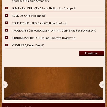
pripremio Dimitrije Stefanović
GITARA ZA NEUPUĆENE, Mark Phillips, Jon Chappell
ROCK '70, Chris Hodenfield
ŠTA JE PESNIK HTEO DA KAŽE, Bora Đorđević
TROGLASNI I ČETVOROGLASNI DIKTATI, Dorina Radičeva-Divjaković
JEDNOGLASNI DIKTATI, Dorina Radičeva-Divjaković
VIŠEGLASJE, Dejan Despić
‹
›