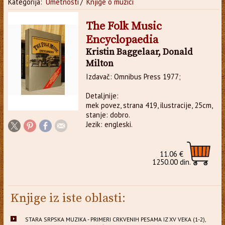
Kategorija:
Umetnosti
/
Knjige o muzici
The Folk Music
Encyclopaedia
Kristin Baggelaar, Donald
Milton
Izdavač: Omnibus Press 1977;
Detaljnije:
mek povez, strana 419, ilustracije, 25cm,
stanje: dobro.
Jezik: engleski.
11.06 €
1250.00 din.
Knjige iz iste oblasti:
STARA SRPSKA MUZIKA - PRIMERI CRKVENIH PESAMA IZ XV VEKA (1-2),