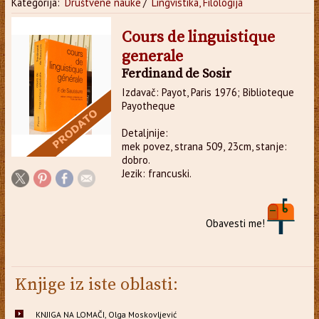
Kategorija:
Društvene nauke
/
Lingvistika, Filologija
Cours de linguistique
generale
Ferdinand de Sosir
Izdavač: Payot, Paris 1976; Biblioteque
Payotheque
Detaljnije:
mek povez, strana 509, 23cm, stanje:
dobro.
Jezik: francuski.
Obavesti me!
Knjige iz iste oblasti:
KNJIGA NA LOMAČI, Olga Moskovljević