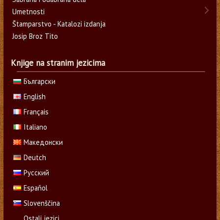
Umetnosti
Štamparstvo - Katalozi izdanja
Josip Broz Tito
Knjige na stranim jezicima
Български
English
Français
Italiano
Македонски
Deutch
Русский
Español
Slovenščina
Ostali jezici