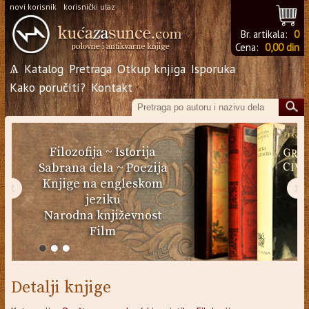
novi korisnik
korisnički ulaz
Br. artikala:
0
Cena:
0,00 din
Ѧ
Katalog
Pretraga
Otkup knjiga
Isporuka
Kako poručiti?
Kontakt
Filozofija
~
Istorija
Sabrana dela
~
Poezija
Knjige na engleskom
‹
›
jeziku
Narodna književnost
Film
Detalji knjige