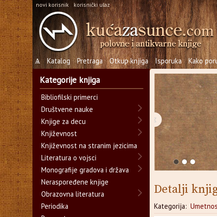
novi korisnik
korisnički ulaz
Ѧ
Katalog
Pretraga
Otkup knjiga
Isporuka
Kako poru
Kategorije knjiga
Bibliofilski primerci
Društvene nauke
‹
Knjige za decu
Književnost
Književnost na stranim jezicima
Literatura o vojsci
Monografije gradova i država
Neraspoređene knjige
Detalji knji
Obrazovna literatura
Periodika
Kategorija:
Umetnos