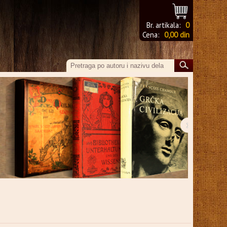
Br. artikala:
0
Cena:
0,00 din
›