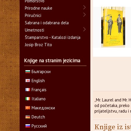
Pomorstvo
Prirodne nauke
Priručnici
Sabrana i odabrana dela
Umetnosti
Štamparstvo - Katalozi izdanja
Josip Broz Tito
Knjige na stranim jezicima
Български
English
Français
Italiano
„Mr. Laurel and Mr. 
od početaka, preko 
Македонски
prijateljstvu, radu i 
Deutch
Knjige iz is
Русский