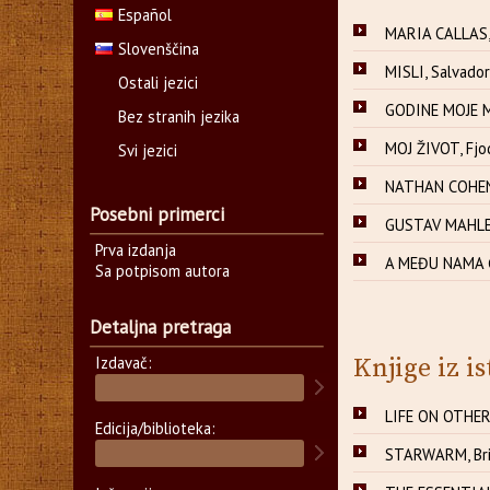
Español
MARIA CALLAS,
Slovenščina
MISLI, Salvador
Ostali jezici
GODINE MOJE M
Bez stranih jezika
MOJ ŽIVOT, Fjod
Svi jezici
NATHAN COHEN 
Posebni primerci
GUSTAV MAHLER
Prva izdanja
A MEĐU NAMA Ć
Sa potpisom autora
Detaljna pretraga
Izdavač:
Knjige iz is
LIFE ON OTHER
Edicija/biblioteka:
STARWARM, Bri