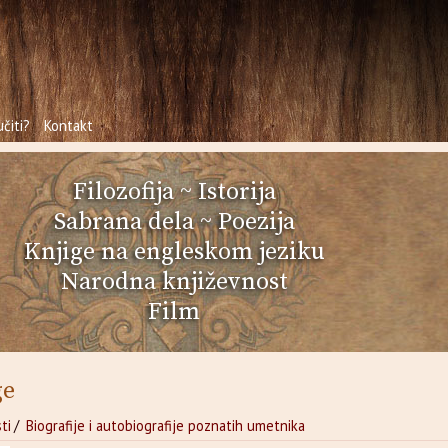
čiti?
Kontakt
Filozofija
~
Istorija
Sabrana dela
~
Poezija
Knjige na engleskom jeziku
Narodna književnost
Film
ge
ti
/
Biografije i autobiografije poznatih umetnika