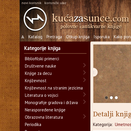
novi korisnik
korisnički ulaz
Ѧ
Katalog
Pretraga
Otkup knjiga
Isporuka
Kako poru
Kategorije knjiga
Bibliofilski primerci
Društvene nauke
‹
Knjige za decu
Književnost
Književnost na stranim jezicima
Literatura o vojsci
Monografije gradova i država
Neraspoređene knjige
Detalji knji
Obrazovna literatura
Periodika
Kategorija:
Umetnos