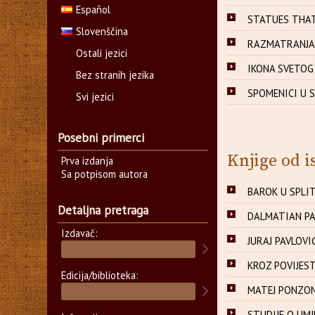
Español
STATUES THAT 
Slovenščina
RAZMATRANJA O
Ostali jezici
IKONA SVETOG 
Bez stranih jezika
SPOMENICI U S
Svi jezici
Posebni primerci
Knjige od i
Prva izdanja
Sa potpisom autora
BAROK U SPLITU
Detaljna pretraga
DALMATIAN PAI
Izdavač:
JURAJ PAVLOVIĆ,
KROZ POVIJEST 
Edicija/biblioteka:
MATEJ PONZONI
STUDIJE O UMJE