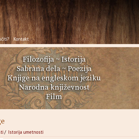
čiti?
Kontakt
Filozofija
~
Istorija
Sabrana dela
~
Poezija
Knjige na engleskom jeziku
Narodna književnost
Film
ge
ti
/
Istorija umetnosti