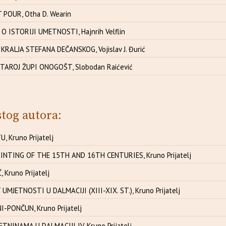
POUR, Otha D. Wearin
 ISTORIJI UMETNOSTI, Hajnrih Velflin
KRALJA STEFANA DEČANSKOG, Vojislav J. Đurić
TAROJ ŽUPI ONOGOŠT, Slobodan Raićević
stog autora:
, Kruno Prijatelj
NTING OF THE 15TH AND 16TH CENTURIES, Kruno Prijatelj
 Kruno Prijatelj
UMJETNOSTI U DALMACIJI (XIII-XIX. ST.), Kruno Prijatelj
-PONČUN, Kruno Prijatelj
TNINAMA U DALMACIJI IV, Kruno Prijatelj