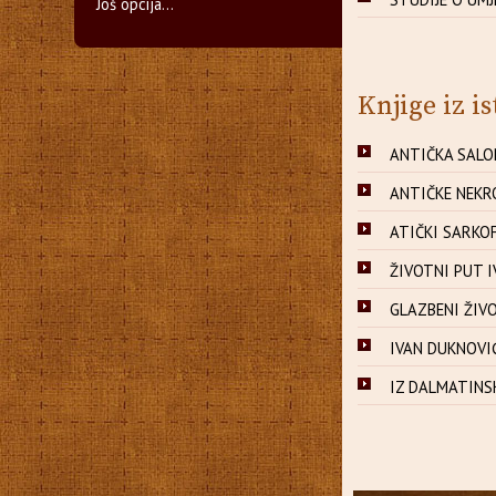
Još opcija...
Knjige iz is
ANTIČKA SALON
ANTIČKE NEKR
ATIČKI SARKOF
ŽIVOTNI PUT I
GLAZBENI ŽIVO
IVAN DUKNOVIĆ
IZ DALMATINSK