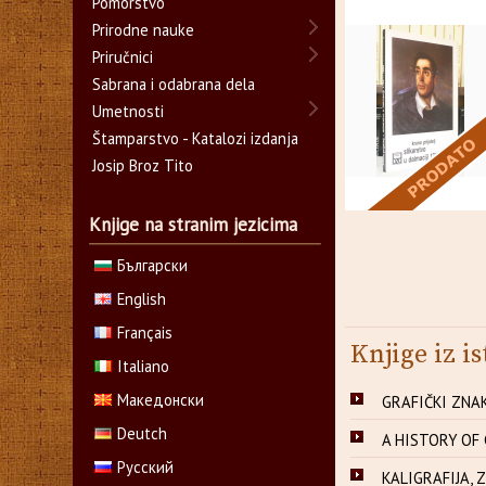
Pomorstvo
Prirodne nauke
Priručnici
Sabrana i odabrana dela
Umetnosti
Štamparstvo - Katalozi izdanja
Josip Broz Tito
Knjige na stranim jezicima
Български
English
Français
Knjige iz is
Italiano
Македонски
GRAFIČKI ZNAK 
Deutch
A HISTORY OF 
Русский
KALIGRAFIJA, Za