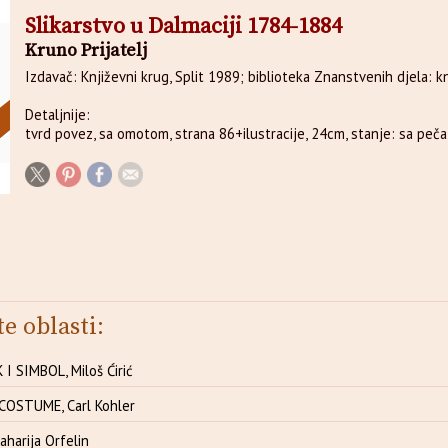
Slikarstvo u Dalmaciji 1784-1884
Kruno Prijatelj
Izdavač: Književni krug, Split 1989; biblioteka Znanstvenih djela: kn
Detaljnije:
tvrd povez, sa omotom, strana 86+ilustracije, 24cm, stanje: sa peč
te oblasti:
I SIMBOL, Miloš Ćirić
COSTUME, Carl Kohler
harija Orfelin