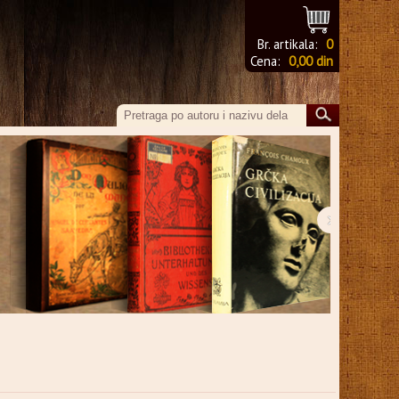
Br. artikala:
0
Cena:
0,00 din
›