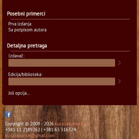
Posebni primerci
Prva izdanja
Sa potpisom autora
Detaljna pretraga
Izdavač:
Edicija/biblioteka:
Još opcija...
Copyright © 2009 - 2026
kucazasunce.com
+381 11 2189262 | +381 63 316324
kucazasunce@gmail.com