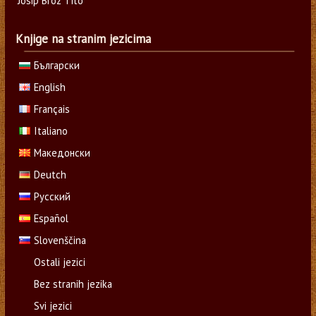
Josip Broz Tito
Knjige na stranim jezicima
Български
English
Français
Italiano
Македонски
Deutch
Русский
Español
Slovenščina
Ostali jezici
Bez stranih jezika
Svi jezici