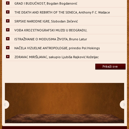
GRAD I BUDUĆNOST, Bogdan Bogdanović
THE DEATH AND REBIRTH OF THE SENECA, Anthony F.C. Wallace
SRPSKE NARODNE IGRE, Slobodan Zečević
VOĐA KROZ ETNOGRAFSKI MUZEJ U BEOGRADU,
ISTRAŽIVANJE O MODUSIMA ŽIVOTA, Bruno Latur
NAČELA VIZUELNE ANTROPOLOGIJE, priredio Pol Hokings
ZDRAVAC MIRIŠLJAVAC, sakupio Ljubiša Rajković Koželjac
‹
›