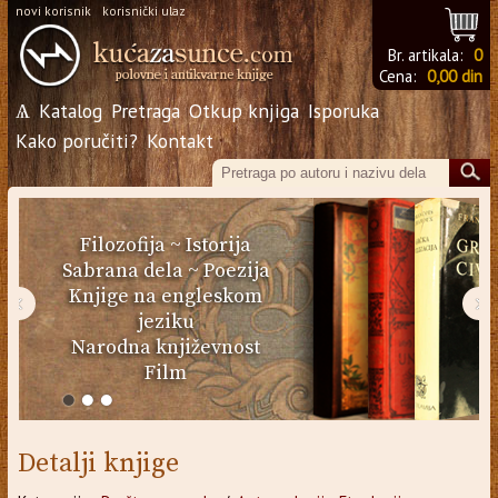
novi korisnik
korisnički ulaz
Br. artikala:
0
Cena:
0,00 din
Ѧ
Katalog
Pretraga
Otkup knjiga
Isporuka
Kako poručiti?
Kontakt
Filozofija
~
Istorija
Sabrana dela
~
Poezija
Knjige na engleskom
‹
›
jeziku
Narodna književnost
Film
Detalji knjige