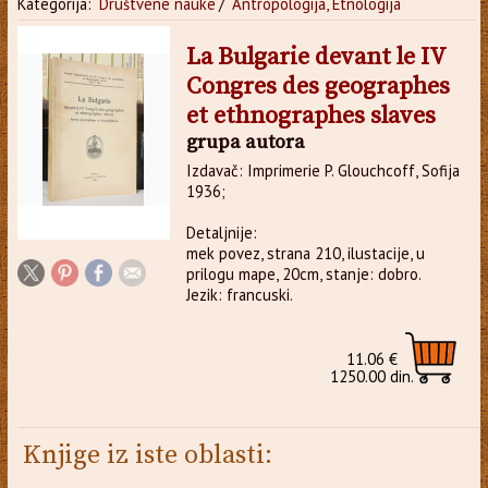
Kategorija:
Društvene nauke
/
Antropologija, Etnologija
La Bulgarie devant le IV
Congres des geographes
et ethnographes slaves
grupa autora
Izdavač: Imprimerie P. Glouchcoff, Sofija
1936;
Detaljnije:
mek povez, strana 210, ilustacije, u
prilogu mape, 20cm, stanje: dobro.
Jezik: francuski.
11.06 €
1250.00 din.
Knjige iz iste oblasti: