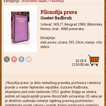
Kategorija:
Društvene nauke
/
Filozofija
Filozofija prava
Gustav Radbruh
Izdavač: NOLIT, Beograd 1980; Biblioteka
Nomos, tiraž: 4000 primeraka;
Detaljnije:
mek povez, strana 293, 19cm, stanje: vrlo
dobro.
10.18 €
1150.00 din.
„Filozofija prava“ je delo nemačkog pravnika, profesora i ministra
pravde u vreme Vajmarske republike, Gustava Radbruha,
objavljeno pod ovim naslovom 1932. godine. Knjiga se smatra
jednim od najuticajnijih pravno-filozofskih ostvarenja 20. veka jer
je direktno uzdrmala temelje rigidnog pravnog pozitivizma i
redefinisala pojam zakona i pravde. Knjiga predstavlja temeljnu