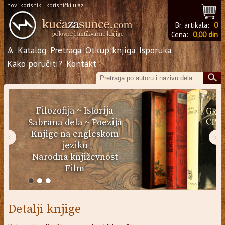
novi korisnik
korisnički ulaz
Br. artikala:
0
Cena:
0,00 din
Ѧ
Katalog
Pretraga
Otkup knjiga
Isporuka
Kako poručiti?
Kontakt
Filozofija
~
Istorija
Sabrana dela
~
Poezija
Knjige na engleskom
‹
›
jeziku
Narodna književnost
Film
Detalji knjige