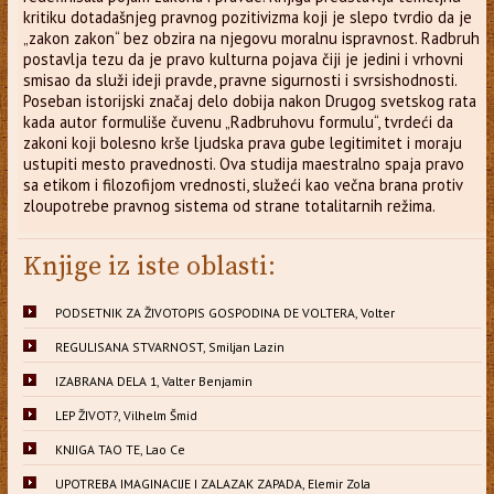
kritiku dotadašnjeg pravnog pozitivizma koji je slepo tvrdio da je
„zakon zakon“ bez obzira na njegovu moralnu ispravnost. Radbruh
postavlja tezu da je pravo kulturna pojava čiji je jedini i vrhovni
smisao da služi ideji pravde, pravne sigurnosti i svrsishodnosti.
Poseban istorijski značaj delo dobija nakon Drugog svetskog rata
kada autor formuliše čuvenu „Radbruhovu formulu“, tvrdeći da
zakoni koji bolesno krše ljudska prava gube legitimitet i moraju
ustupiti mesto pravednosti. Ova studija maestralno spaja pravo
sa etikom i filozofijom vrednosti, služeći kao večna brana protiv
zloupotrebe pravnog sistema od strane totalitarnih režima.
Knjige iz iste oblasti:
PODSETNIK ZA ŽIVOTOPIS GOSPODINA DE VOLTERA, Volter
REGULISANA STVARNOST, Smiljan Lazin
IZABRANA DELA 1, Valter Benjamin
LEP ŽIVOT?, Vilhelm Šmid
KNJIGA TAO TE, Lao Ce
UPOTREBA IMAGINACIJE I ZALAZAK ZAPADA, Elemir Zola