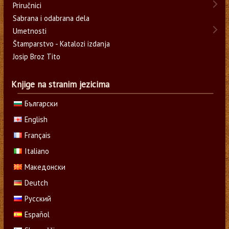
Priručnici
Sabrana i odabrana dela
Umetnosti
Štamparstvo - Katalozi izdanja
Josip Broz Tito
Knjige na stranim jezicima
Български
English
Français
Italiano
Македонски
Deutch
Русский
Español