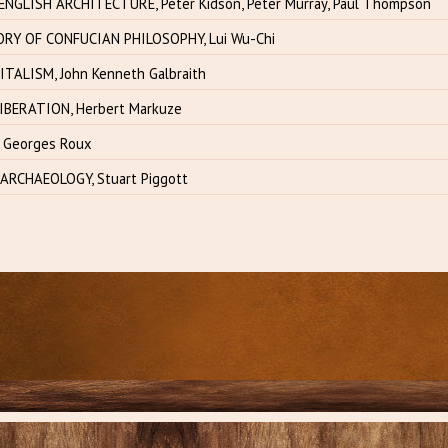
ENGLISH ARCHITECTURE, Peter Kidson, Peter Murray, Paul Thompson
RY OF CONFUCIAN PHILOSOPHY, Lui Wu-Chi
TALISM, John Kenneth Galbraith
IBERATION, Herbert Markuze
 Georges Roux
RCHAEOLOGY, Stuart Piggott