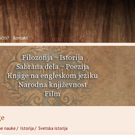
čiti?
Kontakt
Filozofija
~
Istorija
Sabrana dela
~
Poezija
Knjige na engleskom jeziku
Narodna književnost
Film
ge
ne nauke
/
Istorija
/
Svetska istorija