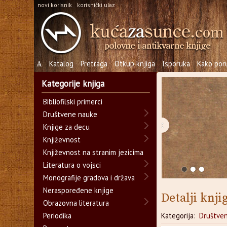
novi korisnik
korisnički ulaz
Ѧ
Katalog
Pretraga
Otkup knjiga
Isporuka
Kako poru
Kategorije knjiga
Bibliofilski primerci
Društvene nauke
‹
Knjige za decu
Književnost
Književnost na stranim jezicima
Literatura o vojsci
Monografije gradova i država
Neraspoređene knjige
Detalji knji
Obrazovna literatura
Periodika
Kategorija:
Društve