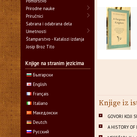
Pomorstvo
Prirodne nauke
Priručnici
Sabrana i odabrana dela
Umetnosti
Štamparstvo - Katalozi izdanja
Josip Broz Tito
Knjige na stranim jezicima
Български
English
Français
Knjige iz is
Italiano
Македонски
GOVORI KOJI S
Deutch
A HISTORY OF 
Русский