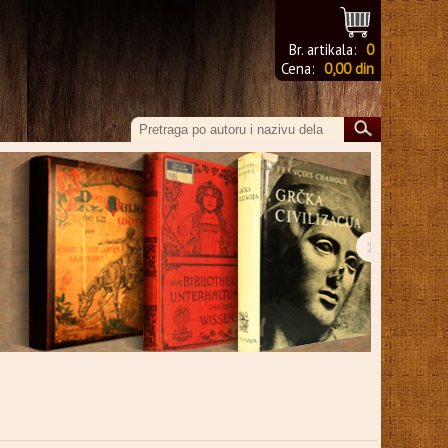
Br. artikala:
0
Cena:
0,00 din
›