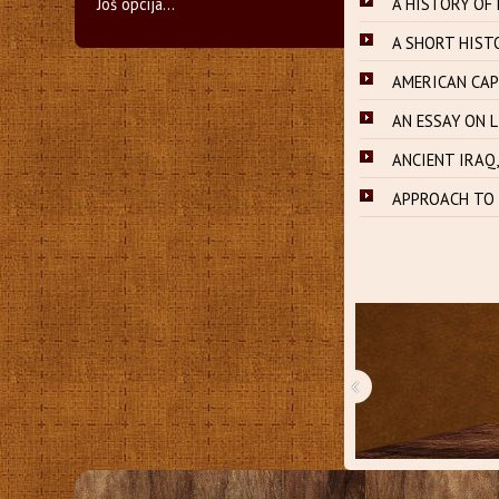
Još opcija...
A HISTORY OF 
A SHORT HISTO
AMERICAN CAPI
AN ESSAY ON L
ANCIENT IRAQ,
APPROACH TO A
‹