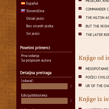
MESEČARI, Kris
Español
COMMANDER CRA
Slovenščina
THE HILTON AS
Ostali jezici
Bez stranih jezika
BUT THE IRISH
Svi jezici
THE LATER ROM
Posebni primerci
Prva izdanja
Knjige od i
Sa potpisom autora
MESOPOTAMIE -
Detaljna pretraga
POČECI CIVILIZ
Izdavač:
UR 'OF THE CHA
Edicija/biblioteka:
Knjige iz is