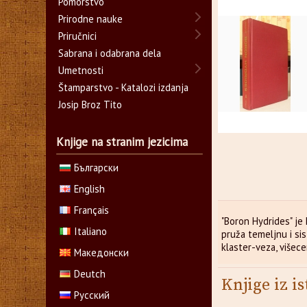
Pomorstvo
Prirodne nauke
Priručnici
Sabrana i odabrana dela
Umetnosti
Štamparstvo - Katalozi izdanja
Josip Broz Tito
Knjige na stranim jezicima
Български
English
Français
"Boron Hydrides" je 
Italiano
pruža temeljnu i sis
klaster-veza, višece
Македонски
Deutch
Knjige iz is
Русский