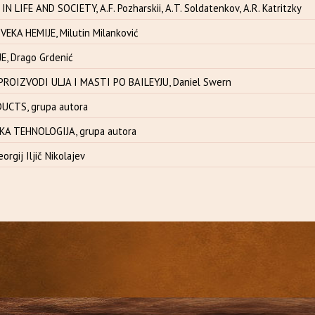
 LIFE AND SOCIETY, A.F. Pozharskii, A.T. Soldatenkov, A.R. Katritzky
EKA HEMIJE, Milutin Milanković
E, Drago Grdenić
PROIZVODI ULJA I MASTI PO BAILEYJU, Daniel Swern
CTS, grupa autora
SKA TEHNOLOGIJA, grupa autora
rgij Iljič Nikolajev