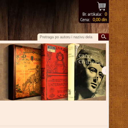
Br. artikala:
0
Cena:
0,00 din
›