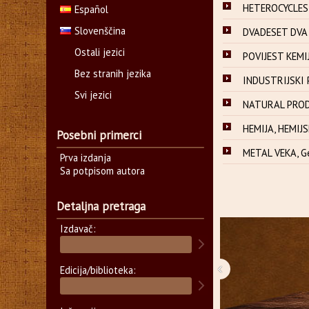
HETEROCYCLES IN
Español
Slovenščina
DVADESET DVA V
Ostali jezici
POVIJEST KEMIJ
Bez stranih jezika
INDUSTRIJSKI 
Svi jezici
NATURAL PRODU
HEMIJA, HEMIJ
Posebni primerci
METAL VEKA, Geo
Prva izdanja
Sa potpisom autora
Detaljna pretraga
Izdavač:
‹
Edicija/biblioteka: