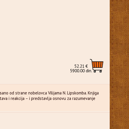
52.21 €
5900.00 din.
pisano od strane nobelovca Vilijama N. Lipskomba. Knjiga
stava i reakcija – i predstavlja osnovu za razumevanje