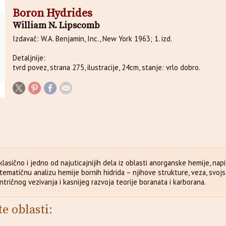
Boron Hydrides
William N. Lipscomb
Izdavač: W.A. Benjamin, Inc., New York 1963; 1. izd.
Detaljnije:
tvrd povez, strana 275, ilustracije, 24cm, stanje: vrlo dobro.
klasično i jedno od najuticajnijih dela iz oblasti anorganske hemije, na
tematičnu analizu hemije bornih hidrida – njihove strukture, veza, svoj
ntričnog vezivanja i kasnijeg razvoja teorije boranata i karborana.
te oblasti: