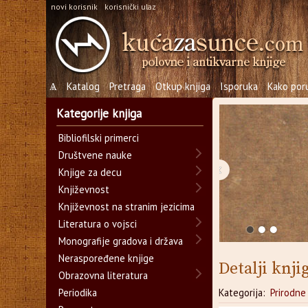
novi korisnik
korisnički ulaz
Ѧ
Katalog
Pretraga
Otkup knjiga
Isporuka
Kako poru
Kategorije knjiga
Bibliofilski primerci
Društvene nauke
‹
Knjige za decu
Književnost
Književnost na stranim jezicima
Literatura o vojsci
Monografije gradova i država
Neraspoređene knjige
Detalji knji
Obrazovna literatura
Periodika
Kategorija:
Prirodne