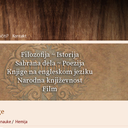
čiti?
Kontakt
Filozofija
~
Istorija
Sabrana dela
~
Poezija
Knjige na engleskom jeziku
Narodna književnost
Film
ge
 nauke
/
Hemija