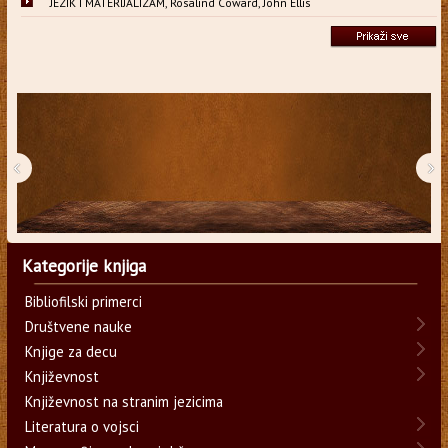
JEZIK I MATERIJALIZAM, Rosalind Coward, John Ellis
‹
›
Kategorije knjiga
Bibliofilski primerci
Društvene nauke
Knjige za decu
Književnost
Književnost na stranim jezicima
Literatura o vojsci