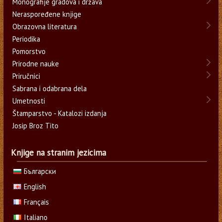
Monografije gradova i država
Neraspoređene knjige
Obrazovna literatura
Periodika
Pomorstvo
Prirodne nauke
Priručnici
Sabrana i odabrana dela
Umetnosti
Štamparstvo - Katalozi izdanja
Josip Broz Tito
Knjige na stranim jezicima
Български
English
Français
Italiano