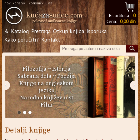
novi korisnik
korisnički ulaz
Br. artikala:
0
Cena:
0,00 din
Ѧ
Katalog
Pretraga
Otkup knjiga
Isporuka
Kako poručiti?
Kontakt
Filozofija
~
Istorija
Sabrana dela
~
Poezija
Knjige na engleskom
‹
›
jeziku
Narodna književnost
Film
Detalji knjige