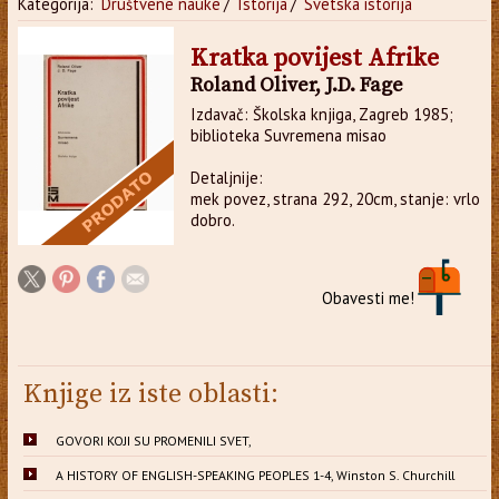
Kategorija:
Društvene nauke
/
Istorija
/
Svetska istorija
Kratka povijest Afrike
Roland Oliver, J.D. Fage
Izdavač: Školska knjiga, Zagreb 1985;
biblioteka Suvremena misao
Detaljnije:
mek povez, strana 292, 20cm, stanje: vrlo
dobro.
Obavesti me!
Knjige iz iste oblasti:
GOVORI KOJI SU PROMENILI SVET,
A HISTORY OF ENGLISH-SPEAKING PEOPLES 1-4, Winston S. Churchill