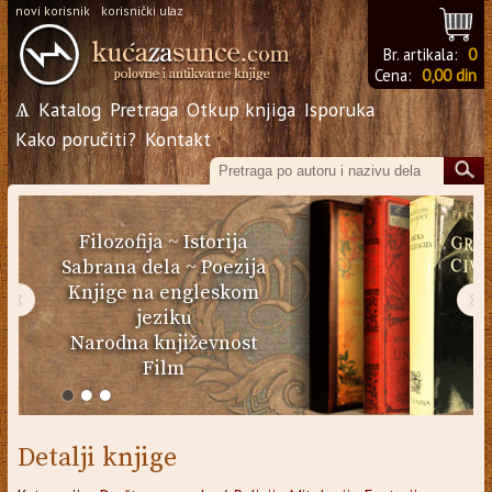
novi korisnik
korisnički ulaz
Br. artikala:
0
Cena:
0,00 din
Ѧ
Katalog
Pretraga
Otkup knjiga
Isporuka
Kako poručiti?
Kontakt
Filozofija
~
Istorija
Sabrana dela
~
Poezija
Knjige na engleskom
‹
›
jeziku
Narodna književnost
Film
Detalji knjige