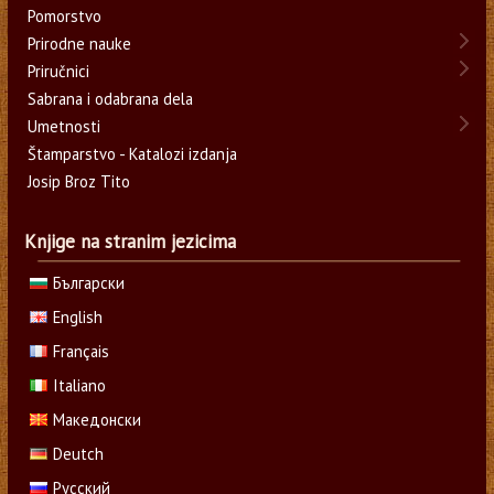
Pomorstvo
Prirodne nauke
Priručnici
Sabrana i odabrana dela
Umetnosti
Štamparstvo - Katalozi izdanja
Josip Broz Tito
Knjige na stranim jezicima
Български
English
Français
Italiano
Македонски
Deutch
Русский