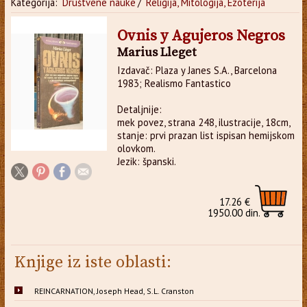
Kategorija:
Društvene nauke
/
Religija, Mitologija, Ezoterija
Ovnis y Agujeros Negros
Marius Lleget
Izdavač: Plaza y Janes S.A., Barcelona
1983; Realismo Fantastico
Detaljnije:
mek povez, strana 248, ilustracije, 18cm,
stanje: prvi prazan list ispisan hemijskom
olovkom.
Jezik: španski.
17.26 €
1950.00 din.
Knjige iz iste oblasti:
REINCARNATION, Joseph Head, S.L. Cranston