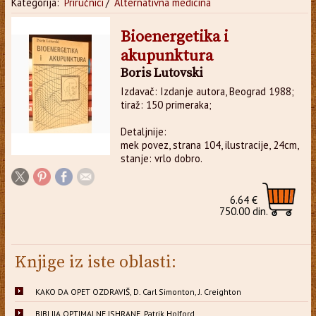
Kategorija:
Priručnici
/
Alternativna medicina
Bioenergetika i
akupunktura
Boris Lutovski
Izdavač: Izdanje autora, Beograd 1988;
tiraž: 150 primeraka;
Detaljnije:
mek povez, strana 104, ilustracije, 24cm,
stanje: vrlo dobro.
6.64 €
750.00 din.
Knjige iz iste oblasti:
KAKO DA OPET OZDRAVIŠ, D. Carl Simonton, J. Creighton
BIBLIJA OPTIMALNE ISHRANE, Patrik Holford