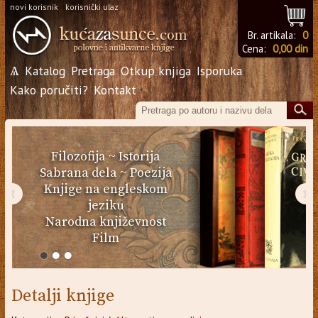
novi korisnik
korisnički ulaz
Br. artikala:
0
Cena:
0,00 din
Ѧ
Katalog
Pretraga
Otkup knjiga
Isporuka
Kako poručiti?
Kontakt
Filozofija
~
Istorija
Sabrana dela
~
Poezija
Knjige na engleskom
‹
›
jeziku
Narodna književnost
Film
Detalji knjige