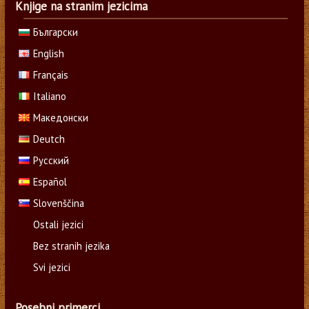
Knjige na stranim jezicima
Български
English
Français
Italiano
Македонски
Deutch
Русский
Español
Slovenščina
Ostali jezici
Bez stranih jezika
Svi jezici
Posebni primerci