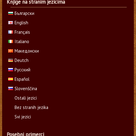
Knjige na stranim jezicima
Български
English
Français
Italiano
Македонски
Deutch
Русский
Español
Slovenščina
Ostali jezici
Bez stranih jezika
Svi jezici
Posebni primerci