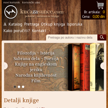
novi korisnik
korisnički ulaz
Br. artikala:
0
Cena:
0,00 din
Ѧ
Katalog
Pretraga
Otkup knjiga
Isporuka
Kako poručiti?
Kontakt
Filozofija
~
Istorija
Sabrana dela
~
Poezija
Knjige na engleskom
‹
›
jeziku
Narodna književnost
Film
Detalji knjige