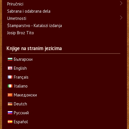
Priručnici
Sabrana i odabrana dela
Umetnosti
Štamparstvo - Katalozi izdanja
Josip Broz Tito
Knjige na stranim jezicima
Български
English
Français
Italiano
Македонски
Deutch
Русский
Español