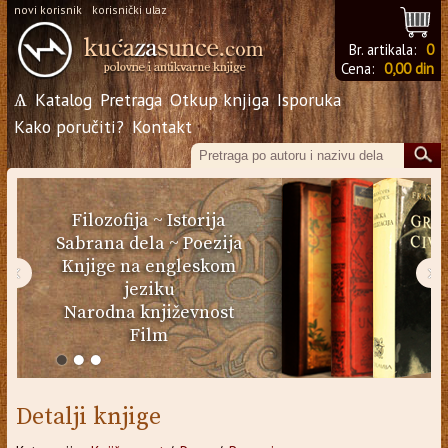
novi korisnik
korisnički ulaz
Br. artikala:
0
Cena:
0,00 din
Ѧ
Katalog
Pretraga
Otkup knjiga
Isporuka
Kako poručiti?
Kontakt
Filozofija
~
Istorija
Sabrana dela
~
Poezija
Knjige na engleskom
‹
›
jeziku
Narodna književnost
Film
Detalji knjige