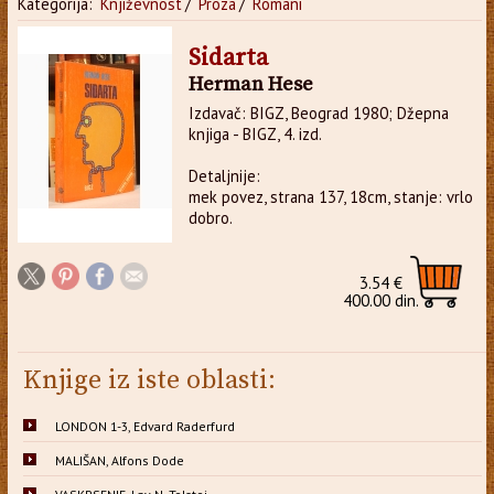
Kategorija:
Književnost
/
Proza
/
Romani
Sidarta
Herman Hese
Izdavač: BIGZ, Beograd 1980; Džepna
knjiga - BIGZ, 4. izd.
Detaljnije:
mek povez, strana 137, 18cm, stanje: vrlo
dobro.
3.54 €
400.00 din.
Knjige iz iste oblasti:
LONDON 1-3, Edvard Raderfurd
MALIŠAN, Alfons Dode