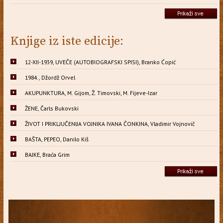
Knjige iz iste edicije:
12-XII-1939, UVEČE (AUTOBIOGRAFSKI SPISI), Branko Ćopić
1984., Džordž Orvel
AKUPUNKTURA, M. Gijom, Ž. Timovski, M. Fijeve-Izar
ŽENE, Čarls Bukovski
ŽIVOT I PRIKLJUČENIJA VOJNIKA IVANA ČONKINA, Vladimir Vojnovič
BAŠTA, PEPEO, Danilo Kiš
BAJKE, Braća Grim