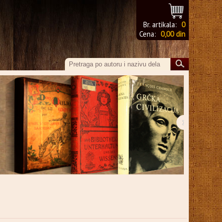
Br. artikala:
0
Cena:
0,00 din
›