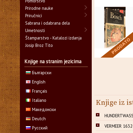
Pomorstvo
Prirodne nauke
Priručnici
Sabrana i odabrana dela
Umetnosti
Štamparstvo - Katalozi izdanja
Josip Broz Tito
Knjige na stranim jezicima
Български
English
Français
Italiano
Knjige iz is
Македонски
HUNDERTWASSE
Deutch
VERMEER 1632-
Русский