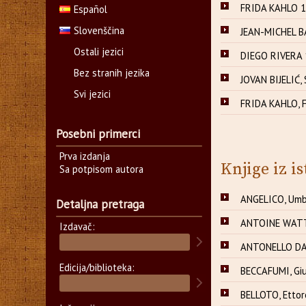
FRIDA KAHLO 1
Español
Slovenščina
JEAN-MICHEL B
Ostali jezici
DIEGO RIVERA 
Bez stranih jezika
JOVAN BIJELIĆ, 
Svi jezici
FRIDA KAHLO, F
Posebni primerci
Prva izdanja
Knjige iz is
Sa potpisom autora
ANGELICO, Umbe
Detaljna pretraga
ANTOINE WATTE
Izdavač:
ANTONELLO DA 
Edicija/biblioteka:
BECCAFUMI, Giu
BELLOTO, Etto