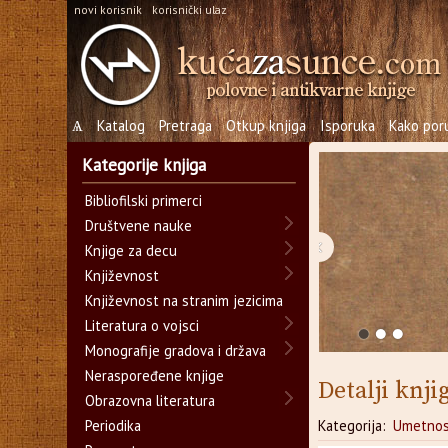
novi korisnik
korisnički ulaz
Ѧ
Katalog
Pretraga
Otkup knjiga
Isporuka
Kako poru
Kategorije knjiga
Bibliofilski primerci
Društvene nauke
‹
Knjige za decu
Književnost
Književnost na stranim jezicima
Literatura o vojsci
Monografije gradova i država
Neraspoređene knjige
Detalji knji
Obrazovna literatura
Periodika
Kategorija:
Umetnos