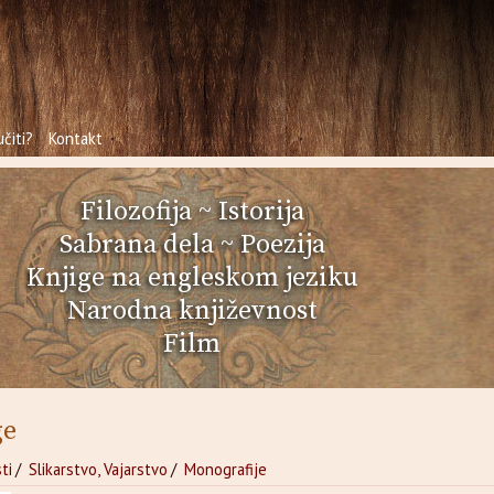
čiti?
Kontakt
Filozofija
~
Istorija
Sabrana dela
~
Poezija
Knjige na engleskom jeziku
Narodna književnost
Film
ge
ti
/
Slikarstvo, Vajarstvo
/
Monografije