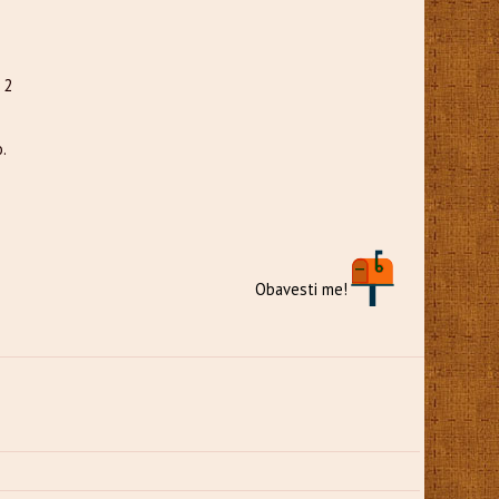
 2
.
Obavesti me!