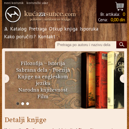
novi korisnik
korisnički ulaz
Br. artikala:
0
Cena:
0,00 din
Ѧ
Katalog
Pretraga
Otkup knjiga
Isporuka
Kako poručiti?
Kontakt
Filozofija
~
Istorija
Sabrana dela
~
Poezija
Knjige na engleskom
‹
›
jeziku
Narodna književnost
Film
Detalji knjige