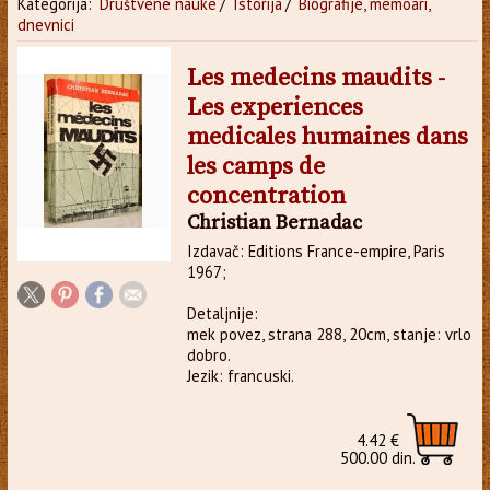
Kategorija:
Društvene nauke
/
Istorija
/
Biografije, memoari,
dnevnici
Les medecins maudits -
Les experiences
medicales humaines dans
les camps de
concentration
Christian Bernadac
Izdavač: Editions France-empire, Paris
1967;
Detaljnije:
mek povez, strana 288, 20cm, stanje: vrlo
dobro.
Jezik: francuski.
4.42 €
500.00 din.