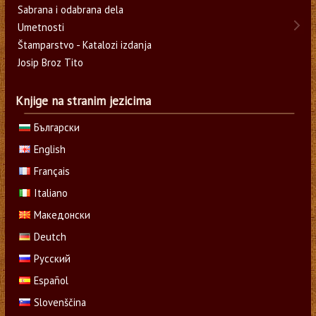
Sabrana i odabrana dela
Umetnosti
Štamparstvo - Katalozi izdanja
Josip Broz Tito
Knjige na stranim jezicima
Български
English
Français
Italiano
Македонски
Deutch
Русский
Español
Slovenščina