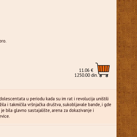
bro.
11.06 €
1250.00 din.
olescentata u periodu kada su im rat i revolucija uništili
ila i takmičila vršnjačka društva, sukobljavale bande, i gde
e bila glavno sastajalište, arena za dokazivanje i
evice.