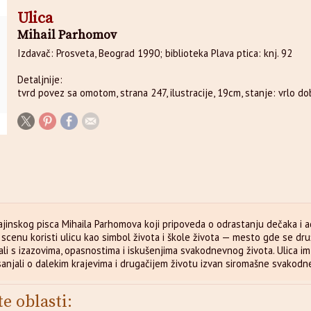
Ulica
Mihail Parhomov
Izdavač: Prosveta, Beograd 1990; biblioteka Plava ptica: knj. 92
Detaljnije:
tvrd povez sa omotom, strana 247, ilustracije, 19cm, stanje: vrlo do
ajinskog pisca Mihaila Parhomova koji pripoveda o odrastanju dečaka i ad
scenu koristi ulicu kao simbol života i škole života — mesto gde se druž
li s izazovima, opasnostima i iskušenjima svakodnevnog života. Ulica im j
sanjali o dalekim krajevima i drugačijem životu izvan siromašne svakodn
te oblasti: