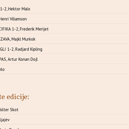
1-2, Hektor Malo
enri Viliamson
IKA 1-2, Frederik Merijet
ZAVA, Majkl Murkok
LI 1-2, Radjard Kipling
AS, Artur Konan Dojl
mlo
te edicije:
olter Skot
ljajev