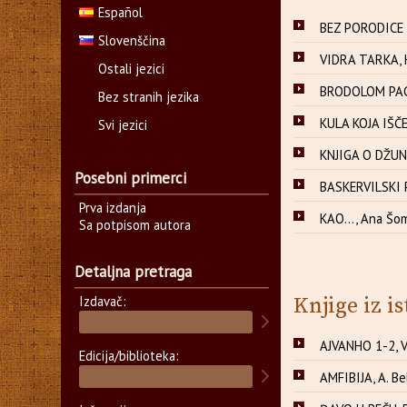
Español
BEZ PORODICE 
Slovenščina
VIDRA TARKA, H
Ostali jezici
BRODOLOM PACIF
Bez stranih jezika
KULA KOJA IŠČE
Svi jezici
KNJIGA O DŽUNG
Posebni primerci
BASKERVILSKI P
Prva izdanja
KAO..., Ana Šo
Sa potpisom autora
Detaljna pretraga
Izdavač:
Knjige iz is
AJVANHO 1-2, V
Edicija/biblioteka:
AMFIBIJA, A. Be