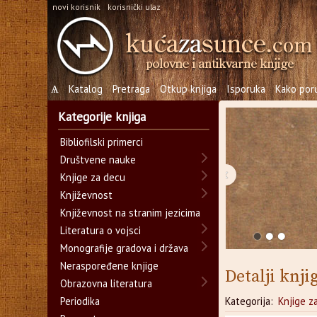
novi korisnik
korisnički ulaz
Ѧ
Katalog
Pretraga
Otkup knjiga
Isporuka
Kako poru
Kategorije knjiga
Bibliofilski primerci
Društvene nauke
‹
Knjige za decu
Književnost
Književnost na stranim jezicima
Literatura o vojsci
Monografije gradova i država
Neraspoređene knjige
Detalji knji
Obrazovna literatura
Periodika
Kategorija:
Knjige z