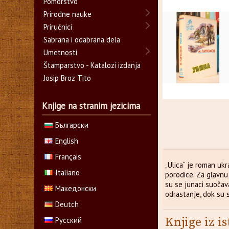
Pomorstvo
Prirodne nauke
Priručnici
Sabrana i odabrana dela
Umetnosti
Štamparstvo - Katalozi izdanja
Josip Broz Tito
Knjige na stranim jezicima
Български
English
Français
„Ulica“ je roman ukr
Italiano
porodice. Za glavnu 
su se junaci suočava
Македонски
odrastanje, dok su 
Deutch
Knjige iz is
Русский