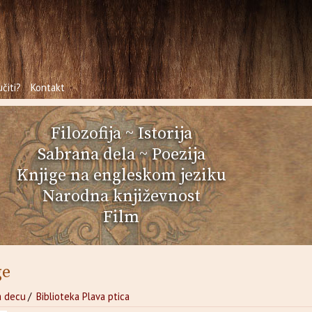
čiti?
Kontakt
Filozofija
~
Istorija
Sabrana dela
~
Poezija
Knjige na engleskom jeziku
Narodna književnost
Film
ge
a decu
/
Biblioteka Plava ptica