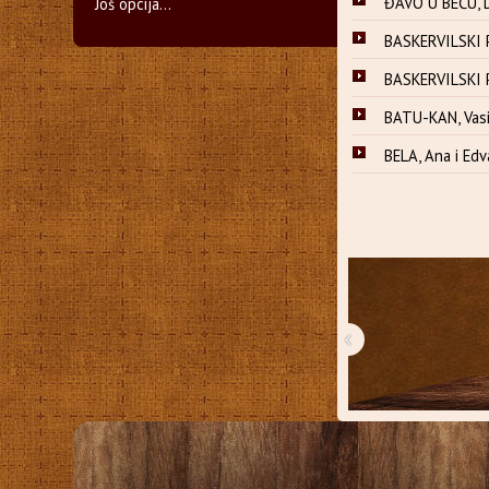
ĐAVO U BEČU, D
Još opcija...
BASKERVILSKI P
BASKERVILSKI P
BATU-KAN, Vasil
BELA, Ana i Edv
‹