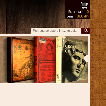
Br. artikala:
0
Cena:
0,00 din
›