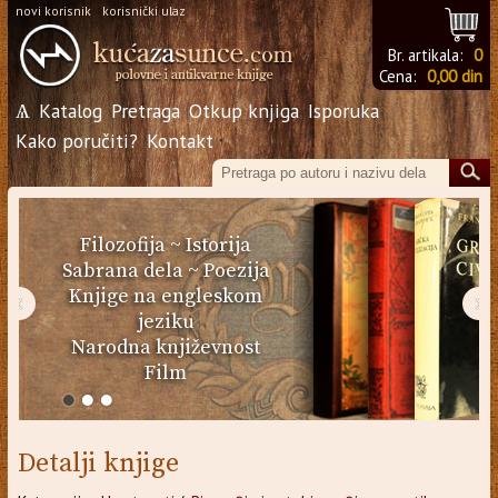
novi korisnik
korisnički ulaz
Br. artikala:
0
Cena:
0,00 din
Ѧ
Katalog
Pretraga
Otkup knjiga
Isporuka
Kako poručiti?
Kontakt
Filozofija
~
Istorija
Sabrana dela
~
Poezija
Knjige na engleskom
‹
›
jeziku
Narodna književnost
Film
Detalji knjige