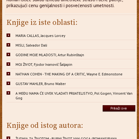
prikazujući cenu genijalnosti i posvećenosti umetnosti.
Knjige iz iste oblasti:
MARIA CALLAS, Jacques Lorcey
MISLI, Salvador Dali
GODINE MOJE MLADOSTI, Artur Rubinštajn
MOJ ŽIVOT, Fjodor Ivanovič Šaljapin
NATHAN COHEN - THE MAKING OF A CRITIC, Wayne E. Edmonstone
GUSTAV MAHLER, Bruno Walter
A MEĐU NAMA ĆE UVEK VLADATI PRIJATELJSTVO, Pol Gogen, Vinsent Van
Gog
Knjige od istog autora:
ŽUDNJA ZA ŽIVOTOM - BURNI ŽIVOT VAN GOGA (ROMANSIRANA