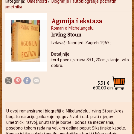
Kategorija:
Umetnosti
/
Biografije i autobiografije poznatih
umetnika
Agonija i ekstaza
Roman o Michelangelu
Irving Stoun
Izdavač: Naprijed, Zagreb 1965;
Detaljnije:
tvrd povez, strana 831, 20cm, stanje: vrlo
dobro.
5.31 €
600.00 din.
U ovoj romansiranoj biografiji o Mikelanđelu, Irving Stoun, kroz
bogatu naraciju, prikazuje njegov život i rad: prati njegov
umetnički razvoj, unutrašnje borbe i odnos sa mecena­ma,
posebno tokom rada na velikim delima poput Sikstinske kapele.
Roman ističe sukob između umetničke strasti i lične patnje,