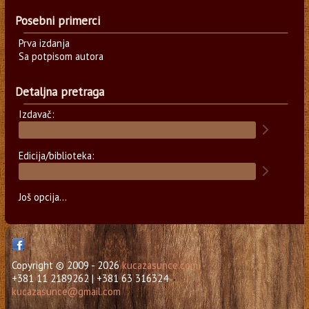
Posebni primerci
Prva izdanja
Sa potpisom autora
Detaljna pretraga
Izdavač:
Edicija/biblioteka:
Još opcija...
Copyright © 2009 - 2026
kucazasunce.com
+381 11 2189262 | +381 63 316324
kucazasunce@gmail.com