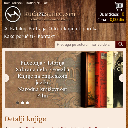
novi korisnik
korisnički ulaz
Br. artikala:
0
Cena:
0,00 din
Ѧ
Katalog
Pretraga
Otkup knjiga
Isporuka
Kako poručiti?
Kontakt
Filozofija
~
Istorija
Sabrana dela
~
Poezija
Knjige na engleskom
‹
›
jeziku
Narodna književnost
Film
Detalji knjige