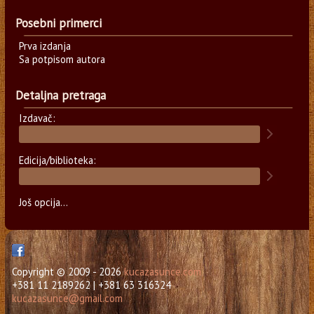
Posebni primerci
Prva izdanja
Sa potpisom autora
Detaljna pretraga
Izdavač:
Edicija/biblioteka:
Još opcija...
Copyright © 2009 - 2026
kucazasunce.com
+381 11 2189262 | +381 63 316324
kucazasunce@gmail.com