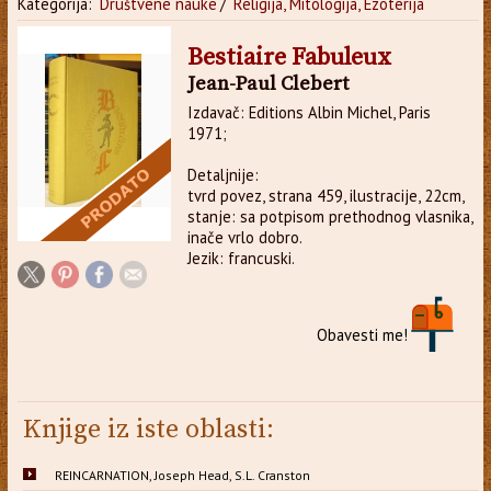
Kategorija:
Društvene nauke
/
Religija, Mitologija, Ezoterija
Bestiaire Fabuleux
Jean-Paul Clebert
Izdavač: Editions Albin Michel, Paris
1971;
Detaljnije:
tvrd povez, strana 459, ilustracije, 22cm,
stanje: sa potpisom prethodnog vlasnika,
inače vrlo dobro.
Jezik: francuski.
Obavesti me!
Knjige iz iste oblasti:
REINCARNATION, Joseph Head, S.L. Cranston