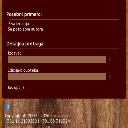
Posebni primerci
Prva izdanja
Sa potpisom autora
Detaljna pretraga
Izdavač:
Edicija/biblioteka:
Još opcija...
Copyright © 2009 - 2026
kucazasunce.com
+381 11 2189262 | +381 63 316324
kucazasunce@gmail.com