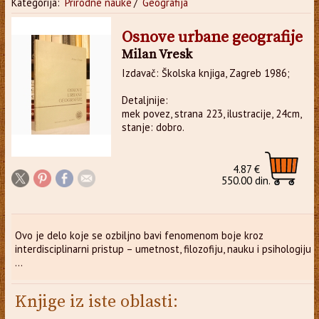
Kategorija:
Prirodne nauke
/
Geografija
Osnove urbane geografije
Milan Vresk
Izdavač: Školska knjiga, Zagreb 1986;
Detaljnije:
mek povez, strana 223, ilustracije, 24cm,
stanje: dobro.
4.87 €
550.00 din.
Ovo je delo koje se ozbiljno bavi fenomenom boje kroz
interdisciplinarni pristup – umetnost, filozofiju, nauku i psihologiju
...
Knjige iz iste oblasti: