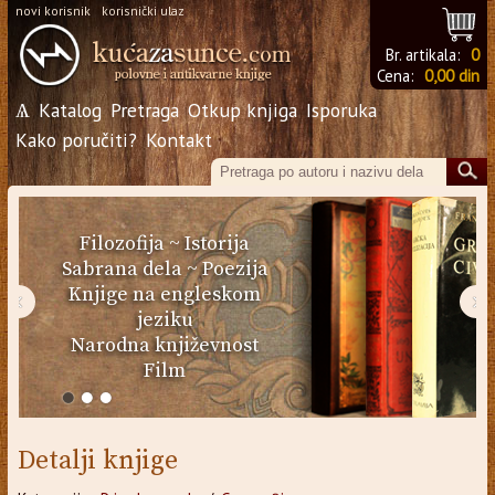
novi korisnik
korisnički ulaz
Br. artikala:
0
Cena:
0,00 din
Ѧ
Katalog
Pretraga
Otkup knjiga
Isporuka
Kako poručiti?
Kontakt
Filozofija
~
Istorija
Sabrana dela
~
Poezija
Knjige na engleskom
‹
›
jeziku
Narodna književnost
Film
Detalji knjige