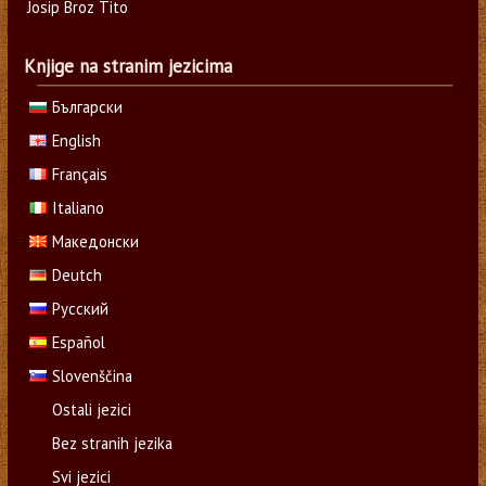
Josip Broz Tito
Knjige na stranim jezicima
Български
English
Français
Italiano
Македонски
Deutch
Русский
Español
Slovenščina
Ostali jezici
Bez stranih jezika
Svi jezici