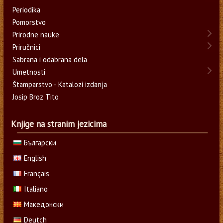
Periodika
Pomorstvo
Prirodne nauke
Priručnici
Sabrana i odabrana dela
Umetnosti
Štamparstvo - Katalozi izdanja
Josip Broz Tito
Knjige na stranim jezicima
Български
English
Français
Italiano
Македонски
Deutch