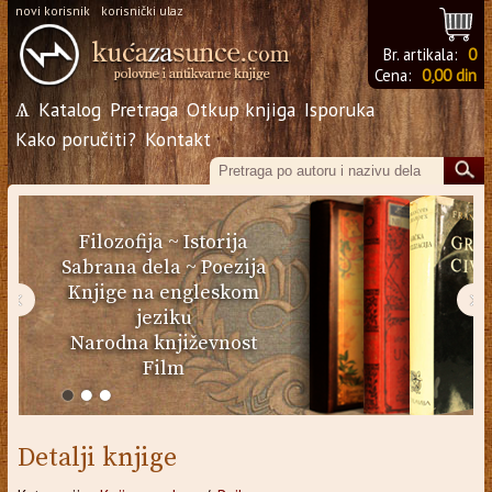
novi korisnik
korisnički ulaz
Br. artikala:
0
Cena:
0,00 din
Ѧ
Katalog
Pretraga
Otkup knjiga
Isporuka
Kako poručiti?
Kontakt
Filozofija
~
Istorija
Sabrana dela
~
Poezija
Knjige na engleskom
‹
›
jeziku
Narodna književnost
Film
Detalji knjige