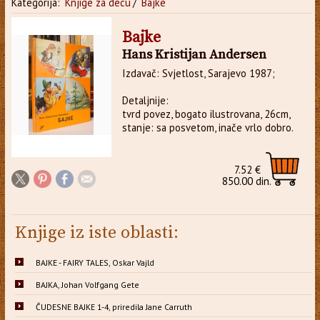
Kategorija:
Knjige za decu
/
Bajke
Bajke
Hans Kristijan Andersen
Izdavač: Svjetlost, Sarajevo 1987;
Detaljnije:
tvrd povez, bogato ilustrovana, 26cm,
stanje: sa posvetom, inače vrlo dobro.
7.52 €
850.00 din.
Knjige iz iste oblasti:
BAJKE - FAIRY TALES, Oskar Vajld
BAJKA, Johan Volfgang Gete
ČUDESNE BAJKE 1-4, priredila Jane Carruth