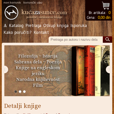
novi korisnik
korisnički ulaz
Br. artikala:
0
Cena:
0,00 din
Ѧ
Katalog
Pretraga
Otkup knjiga
Isporuka
Kako poručiti?
Kontakt
Filozofija
~
Istorija
Sabrana dela
~
Poezija
Knjige na engleskom
‹
›
jeziku
Narodna književnost
Film
Detalji knjige