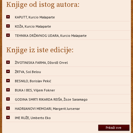
Knjige od istog autora:
KAPUTT, Kurcio Malaparte
KOŽA, Kurcio Malaparte
TEHNIKA DRŽAVNOG UDARA, Kurcio Malaparte
Knjige iz iste edicije:
ŽIVOTINJSKA FARMA, Džordž Orvel
ŽRTVA, Sol Belou
BESNILO, Borislav Pekić
BUKA I BES, Viljem Fokner
GODINA SMRTI RIKARDA REIŠA, Žoze Saramago
HADRIJANOVI MEMOARI, Margerit Jursenar
IME RUŽE, Umberto Eko