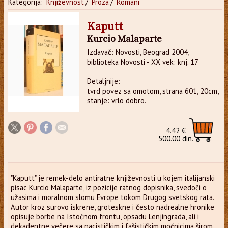
Kategorija:
Književnost
/
Proza
/
Romani
Kaputt
Kurcio Malaparte
Izdavač: Novosti, Beograd 2004;
biblioteka Novosti - XX vek: knj. 17
Detaljnije:
tvrd povez sa omotom, strana 601, 20cm,
stanje: vrlo dobro.
4.42 €
500.00 din.
"Kaputt" je remek-delo antiratne književnosti u kojem italijanski
pisac Kurcio Malaparte, iz pozicije ratnog dopisnika, svedoči o
užasima i moralnom slomu Evrope tokom Drugog svetskog rata.
Autor kroz surovo iskrene, groteskne i često nadrealne hronike
opisuje borbe na Istočnom frontu, opsadu Lenjingrada, ali i
dekadentne večere sa nacističkim i fašističkim moćnicima širom