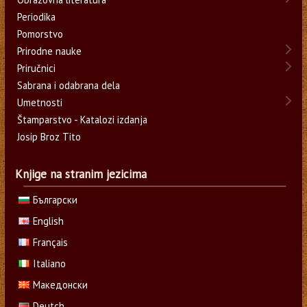
Periodika
Pomorstvo
Prirodne nauke
Priručnici
Sabrana i odabrana dela
Umetnosti
Štamparstvo - Katalozi izdanja
Josip Broz Tito
Knjige na stranim jezicima
Български
English
Français
Italiano
Македонски
Deutch